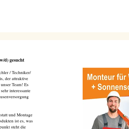
w/d) gesucht
chler / Techniker/
 der attraktive
 unser Team! Es
sehr interessante
ausenversorgung
statt und Montage
ukten ist es, was
punkt steht die