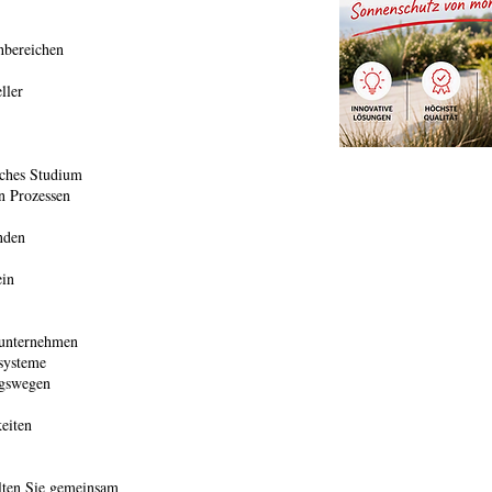
hbereichen
ller
iches Studium
n Prozessen
nden
ein
nunternehmen
systeme
ngswegen
eiten
lten Sie gemeinsam